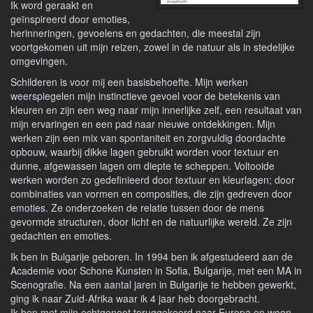
Ik word geraakt en
geïnspireerd door emoties,
herinneringen, gevoelens en gedachten, die meestal zijn
voortgekomen uit mijn reizen, zowel in de natuur als in stedelijke
omgevingen.
Schilderen is voor mij een basisbehoefte. Mijn werken
weerspiegelen mijn instinctieve gevoel voor de betekenis van
kleuren en zijn een weg naar mijn innerlijke zelf, een resultaat van
mijn ervaringen en een pad naar nieuwe ontdekkingen. Mijn
werken zijn een mix van spontaniteit en zorgvuldig doordachte
opbouw, waarbij dikke lagen gebruikt worden voor textuur en
dunne, afgewassen lagen om diepte te scheppen. Voltooide
werken worden zo gedefinieerd door textuur en kleurlagen; door
combinaties van vormen en composities, die zijn gedreven door
emoties. Ze onderzoeken de relatie tussen door de mens
gevormde structuren, door licht en de natuurlijke wereld. Ze zijn
gedachten en emoties.
Ik ben in Bulgarije geboren. In 1994 ben ik afgestudeerd aan de
Academie voor Schone Kunsten in Sofia, Bulgarije, met een MA in
Scenografie. Na een aantal jaren in Bulgarije te hebben gewerkt,
ging ik naar Zuid-Afrika waar ik 4 jaar heb doorgebracht.
Ik ben met mijn echtgenoot teruggekeerd naar Europa en woon