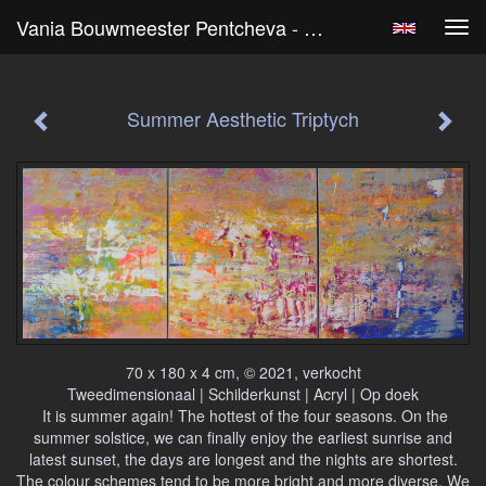
Vania Bouwmeester Pentcheva - Summer Aesthetic Triptych
Tog
navi
Summer Aesthetic Triptych
70 x 180 x 4 cm, © 2021, verkocht
Tweedimensionaal | Schilderkunst | Acryl | Op doek
It is summer again! The hottest of the four seasons. On the
summer solstice, we can finally enjoy the earliest sunrise and
latest sunset, the days are longest and the nights are shortest.
The colour schemes tend to be more bright and more diverse. We