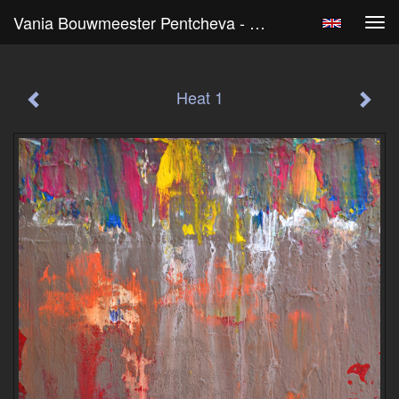
Vania Bouwmeester Pentcheva - Heat 1
Tog
navi
Heat 1