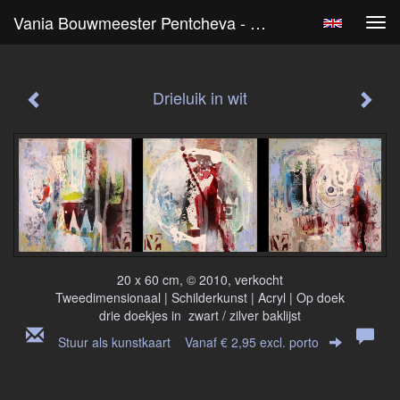
Vania Bouwmeester Pentcheva - Drieluik In Wit
Tog
navi
Drieluik in wit
20 x 60 cm, © 2010, verkocht
Tweedimensionaal | Schilderkunst | Acryl | Op doek
drie doekjes in zwart / zilver baklijst
Stuur als kunstkaart
Vanaf € 2,95 excl. porto