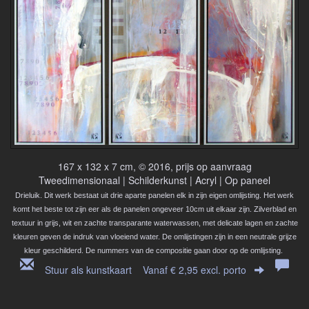
167 x 132 x 7 cm, © 2016, prijs op aanvraag
Tweedimensionaal | Schilderkunst | Acryl | Op paneel
Drieluik. Dit werk bestaat uit drie aparte panelen elk in zijn eigen omlijsting. Het werk
komt het beste tot zijn eer als de panelen ongeveer 10cm uit elkaar zijn. Zilverblad en
textuur in grijs, wit en zachte transparante waterwassen, met delicate lagen en zachte
kleuren geven de indruk van vloeiend water. De omlijstingen zijn in een neutrale grijze
kleur geschilderd. De nummers van de compositie gaan door op de omlijsting.
Stuur als kunstkaart
Vanaf € 2,95 excl. porto