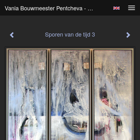
Vania Bouwmeester Pentcheva - Sporen Van De Tijd 3
Tog
navi
Sporen van de tijd 3