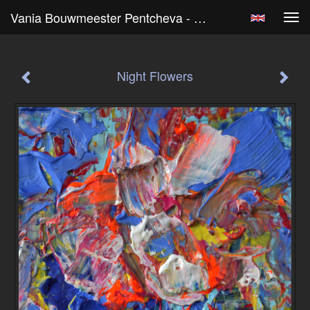
Vania Bouwmeester Pentcheva - Night Flowers
Tog
navi
Night Flowers