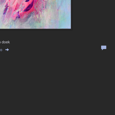
p doek
to