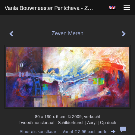
Vania Bouwmeester Pentcheva - Zeven Meren
Tog
navi
Zeven Meren
80 x 160 x 5 cm, © 2009, verkocht
Tweedimensionaal | Schilderkunst | Acryl | Op doek
Stuur als kunstkaart
Vanaf € 2,95 excl. porto