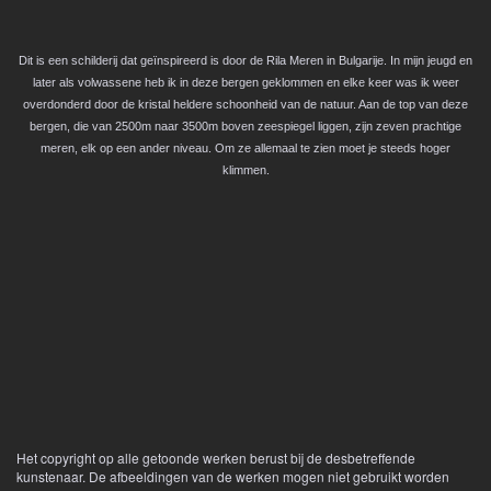
Dit is een schilderij dat geïnspireerd is door de Rila Meren in Bulgarije. In mijn jeugd en
later als volwassene heb ik in deze bergen geklommen en elke keer was ik weer
overdonderd door de kristal heldere schoonheid van de natuur. Aan de top van deze
bergen, die van 2500m naar 3500m boven zeespiegel liggen, zijn zeven prachtige
meren, elk op een ander niveau. Om ze allemaal te zien moet je steeds hoger
klimmen.
Het copyright op alle getoonde werken berust bij de desbetreffende
kunstenaar. De afbeeldingen van de werken mogen niet gebruikt worden