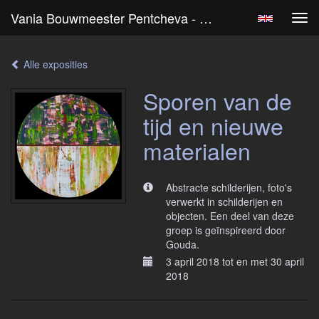
Vania Bouwmeester Pentcheva - Sporen Van De Tijd En Nieuwe Materialen
Tog
navi
Alle exposities
Sporen van de
tijd en nieuwe
materialen
Abstracte schilderijen, foto's
verwerkt in schilderijen en
objecten. Een deel van deze
groep is geïnspireerd door
Gouda.
3 april 2018 tot en met 30 april
2018