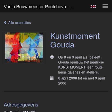
Vania Bouwmeester Pentcheva - Kunstmoment Gouda
Tog
navi
Alle exposities
Kunstmoment
Gouda
Op 8 en 9 april a.s. beleeft
Gouda opnieuw het jaarlijkse
KUNSTMOMENT, een route
langs galeries en ateliers.
8 april 2006 tot en met 9 april
2006
Adresgegevens