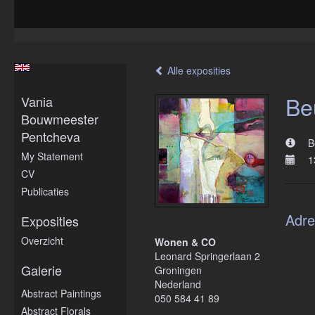
Alle exposities
Be
Vania
Bouwmeester
Pentcheva
B
My Statement
1
CV
Publicaties
Adr
Exposities
Overzicht
Wonen & CO
Leonard Springerlaan 2
Galerie
Groningen
Nederland
Abstract Paintings
050 584 41 89
Abstract Florals